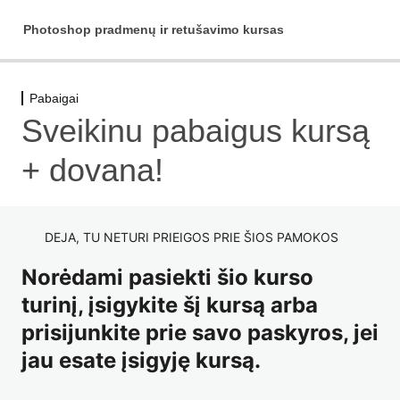
Photoshop pradmenų ir retušavimo kursas
Pabaigai
Pradžiai
Sveikinu pabaigus kursą
1 pamoka
+ dovana!
I. Programos pradmenys
13 pamokų
DEJA, TU NETURI PRIEIGOS PRIE ŠIOS PAMOKOS
II. Nuotraukų retušavimas
Norėdami pasiekti šio kurso
8 pamokos
turinį, įsigykite šį kursą arba
Pabaigai
prisijunkite prie savo paskyros, jei
jau esate įsigyję kursą.
Sveikinu pabaigus kursą + dovana!
Naujiena! Retušavimas dirbtiniu intelektu – Retouch4me