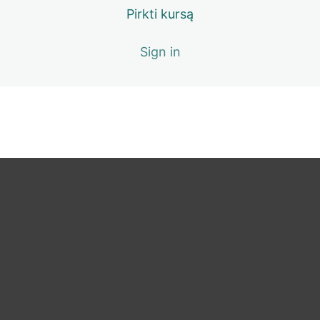
nuolaida
Pirkti kursą
Sign in
Ankstesnė
Kita
pamoka
pamoka