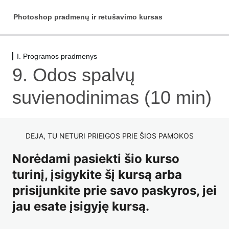
Photoshop pradmenų ir retušavimo kursas
I. Programos pradmenys
Pradžiai
9. Odos spalvų
1 pamoka
suvienodinimas (10 min)
I. Programos pradmenys
1. Pradinis vaizdas (5 min)
DEJA, TU NETURI PRIEIGOS PRIE ŠIOS PAMOKOS
2. Darbo pradžia (11 min)
Norėdami pasiekti šio kurso
turinį, įsigykite šį kursą arba
3. Sluoksniai (5 min)
prisijunkite prie savo paskyros, jei
4. Įrankiai (63 min)
jau esate įsigyję kursą.
5. Redagavimas su dirbtiniu intelektu (13 min)