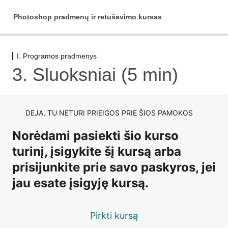
Photoshop pradmenų ir retušavimo kursas
I. Programos pradmenys
Pradžiai
3. Sluoksniai (5 min)
1 pamoka
I. Programos pradmenys
DEJA, TU NETURI PRIEIGOS PRIE ŠIOS PAMOKOS
1. Pradinis vaizdas (5 min)
Norėdami pasiekti šio kurso
turinį, įsigykite šį kursą arba
2. Darbo pradžia (11 min)
prisijunkite prie savo paskyros, jei
3. Sluoksniai (5 min)
jau esate įsigyję kursą.
4. Įrankiai (63 min)
5. Redagavimas su dirbtiniu intelektu (13 min)
Pirkti kursą