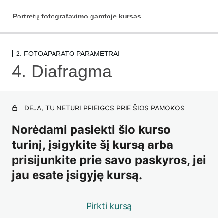
Portretų fotografavimo gamtoje kursas
2. FOTOAPARATO PARAMETRAI
Pradžiai
4. Diafragma
1 pamoka
1. INTRO
DEJA, TU NETURI PRIEIGOS PRIE ŠIOS PAMOKOS
1 pamoka
Norėdami pasiekti šio kurso
2. FOTOAPARATO PARAMETRAI
turinį, įsigykite šį kursą arba
prisijunkite prie savo paskyros, jei
1. Įžanga
jau esate įsigyję kursą.
2. Ekspozicija
3. ISO jautrumas
Pirkti kursą