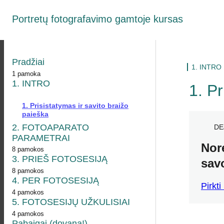
Portretų fotografavimo gamtoje kursas
Pradžiai
1. INTRO
1 pamoka
1. INTRO
Trumpai apie kursą
1. Pr
1. Prisistatymas ir savito braižo
paieška
2. FOTOAPARATO
DE
PARAMETRAI
Norė
8 pamokos
3. PRIEŠ FOTOSESIJĄ
1. Įžanga
savo
8 pamokos
4. PER FOTOSESIJĄ
2. Ekspozicija
1. Įžanga
Pirkti
4 pamokos
3. ISO jautrumas
5. FOTOSESIJŲ UŽKULISIAI
2. Sutartis ir avansas
1. Kompozicija
4 pamokos
4. Diafragma
3. Fotosesijos vizija
Pabaigai (dovana!)
2. Natūralaus apšvietimo