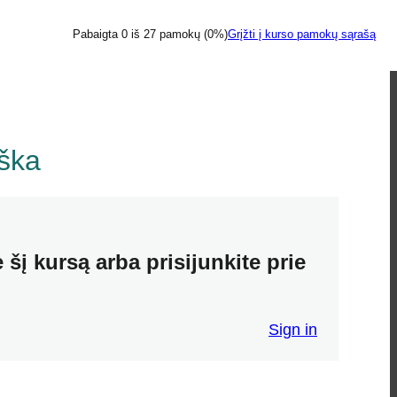
Pabaigta 0 iš 27 pamokų (0%)
Grįžti į kurso pamokų sąrašą
eška
 šį kursą arba prisijunkite prie
Sign in